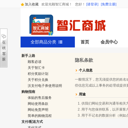
加入收藏
欢迎光顾智汇商城！
您好
！
[请登录]
[免费注册]
全部商品分类
首页
会员中心
新手上路
隐私条款
顾客必读
关于智汇卡
个人信息
积分奖励计划
一般情况下，您无须提供您的姓名
关于积分兑换
些信息完成以上事务的处理或提供
沃支付电子券使用说明
购物指南
用途
体贴的售后服务
供我们网站交易和沟通等相关
网站使用条款
用于与您保持联系，以开展客
网站免责声明
用于不记名的数据分析（例如
简单的购物流程
支付/配送方式
支付方式