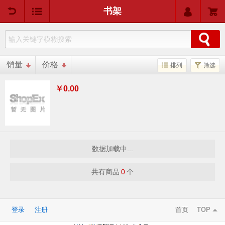
用户中心
购物车
书架
销量
价格
排列
筛选
￥0.00
数据加载中...
共有商品
0
个
登录
注册
首页
TOP