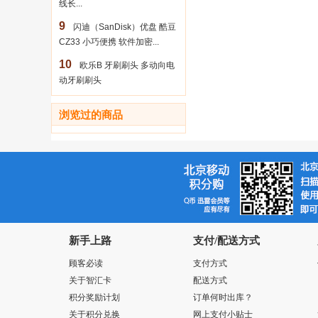
线长...
9
闪迪（SanDisk）优盘 酷豆
CZ33 小巧便携 软件加密...
10
欧乐B 牙刷刷头 多动向电
动牙刷刷头
浏览过的商品
新手上路
支付/配送方式
顾客必读
支付方式
关于智汇卡
配送方式
积分奖励计划
订单何时出库？
关于积分兑换
网上支付小贴士