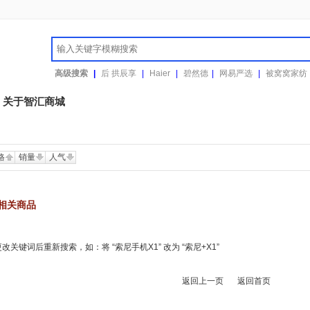
高级搜索
|
后 拱辰享
|
Haier
|
碧然德
|
网易严选
|
被窝窝家纺
关于智汇商城
格
销量
人气
相关商品
关键词后重新搜索，如：将 “索尼手机X1” 改为 “索尼+X1”
返回上一页
返回首页