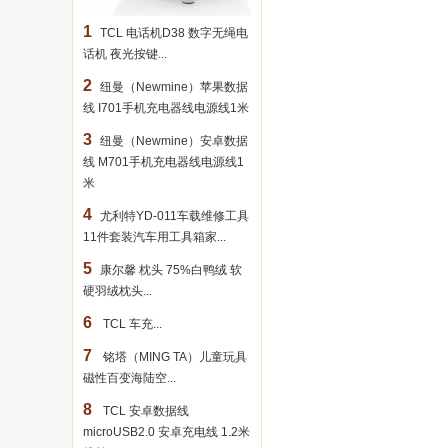
1
TCL 电话机D38 数字无绳电
话机 夜光按键...
2
纽曼（Newmine）苹果数据
线 I701手机充电器线电源线1米
3
纽曼（Newmine）安卓数据
线 M701手机充电器线电源线1
米
4
尤利特YD-011车载维修工具
11件套装汽车用工具箱家...
5
康尔馨 枕头 75%白鸭绒 软
硬羽绒枕头...
6
TCL 车充...
7
铭塔（MING TA）儿童玩具
磁性百变海陆空...
8
TCL 安卓数据线
microUSB2.0 安卓充电线 1.2米