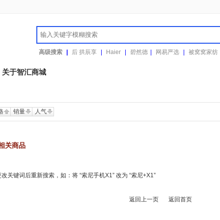
高级搜索
|
后 拱辰享
|
Haier
|
碧然德
|
网易严选
|
被窝窝家纺
关于智汇商城
格
销量
人气
相关商品
关键词后重新搜索，如：将 “索尼手机X1” 改为 “索尼+X1”
返回上一页
返回首页