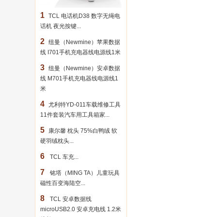
1
TCL 电话机D38 数字无绳电
话机 夜光按键...
2
纽曼（Newmine）苹果数据
线 I701手机充电器线电源线1米
3
纽曼（Newmine）安卓数据
线 M701手机充电器线电源线1
米
4
尤利特YD-011车载维修工具
11件套装汽车用工具箱家...
5
康尔馨 枕头 75%白鸭绒 软
硬羽绒枕头...
6
TCL 车充...
7
铭塔（MING TA）儿童玩具
磁性百变海陆空...
8
TCL 安卓数据线
microUSB2.0 安卓充电线 1.2米