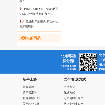
线长...
9
闪迪（SanDisk）优盘 酷豆
CZ33 小巧便携 软件加密...
10
欧乐B 牙刷刷头 多动向电
动牙刷刷头
浏览过的商品
新手上路
支付/配送方式
顾客必读
支付方式
关于智汇卡
配送方式
积分奖励计划
订单何时出库？
关于积分兑换
网上支付小贴士