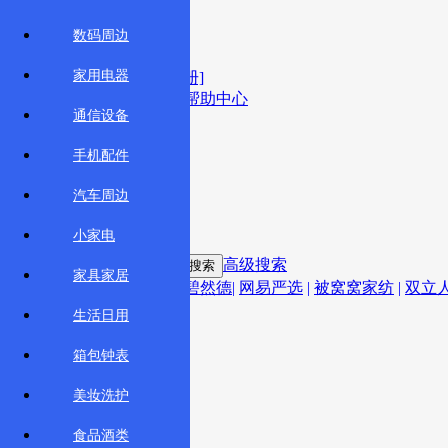
x
加入收藏
数码周边
欢迎光顾智汇商城！
家用电器
您好
！
[请登录]
[免费注册]
关于我们
智汇商城手机版
帮助中心
通信设备
会员中心
手机配件
会员中心
我的订单
汽车周边
我的收藏
我的积分
小家电
关键字：
高级搜索
家具家居
后 拱辰享
Haier
碧然德
|
网易严选
|
被窝窝家纺
|
双立
高级搜索
|
|
|
生活日用
购物车
0
箱包钟表
美妆洗护
食品酒类